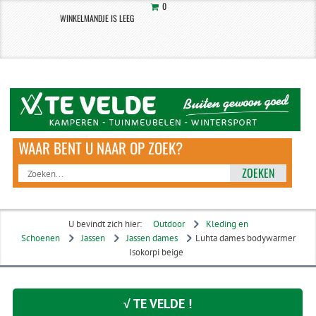
0
WINKELMANDJE IS LEEG
ZOEKEN
U bevindt zich hier:
Outdoor
Kleding en
Schoenen
Jassen
Jassen dames
Luhta dames bodywarmer
Isokorpi beige
√ TE VELDE !