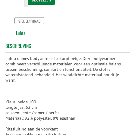
STEL EEN VRAAG
Luhta
BESCHRIJVING
Luhta dames bodywarmer Isokorpi beige. Deze bodywarmer
combineert verschillende materialen voor een optimale balans
tussen bescherming, comfort en functionaliteit. De stof is
waterafstotend behandeld. Het winddichte materiaal houdt je
warm.
Kleur: beige 100
lengte jas: 62 cm
seizoen: lente /zomer / herfst
Materiaal: 92% polyester, 8% elasthan
Ritssluiting aan de voorkant
Twee voorzakken met ritssluiting