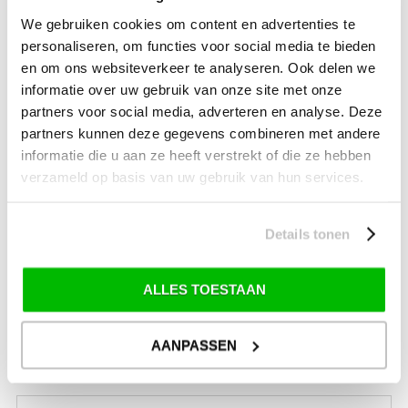
SALE Wintersport
We gebruiken cookies om content en advertenties te
SALE Schaatsen
personaliseren, om functies voor social media te bieden
en om ons websiteverkeer te analyseren. Ook delen we
informatie over uw gebruik van onze site met onze
partners voor social media, adverteren en analyse. Deze
VERZENDKOSTEN: € 8,99
partners kunnen deze gegevens combineren met andere
GEEN VERZENDKOSTEN BOVEN € 175,-
(bij verzending via Pakketdienst tot 10 kg)*
informatie die u aan ze heeft verstrekt of die ze hebben
verzameld op basis van uw gebruik van hun services.
Levertijd: 2-4 werkdagen
*) Voor grotere pakketverzendingen en bijzondere (buitenland) bestemmingen kunnen
afwijkende tarieven en levertermijnen gelden. Deze staan vermeld bij de artikelen.
Details tonen
Kijk hier voor de ruilen-retourneren procedure
Waar is ons bedrijf gevestigd?
Drentse Poort 7
ALLES TOESTAAN
Nieuw Buinen (Stadskanaal)
+31 (0) 599-613946
info@tevelde.nl
AANPASSEN