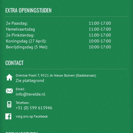
EXTRA
OPENINGSTIJDEN
2e Paasdag:
11:00-17:00
Hemelvaartsdag
11:00-17:00
2e Pinksterdag:
11:00-17:00
Koningsdag (27 April):
10:00-17:00
Bevrijdingsdag (5 Mei):
10:00-17:00
CONTACT
Drentse Poort 7, 9521 JA Nieuw Buinen (Stadskanaal)
Zie plattegrond
Email:
info@tevelde.nl
Telefoon:
+31 (0) 599 613946
volg ons op Facebook