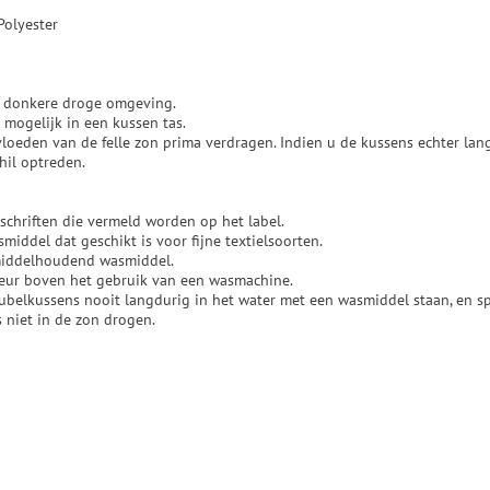
Polyester
n donkere droge omgeving.
 mogelijk in een kussen tas.
oeden van de felle zon prima verdragen. Indien u de kussens echter lang
hil optreden.
schriften die vermeld worden op het label.
middel dat geschikt is voor fijne textielsoorten.
middelhoudend wasmiddel.
eur boven het gebruik van een wasmachine.
ubelkussens nooit langdurig in het water met een wasmiddel staan, en sp
 niet in de zon drogen.