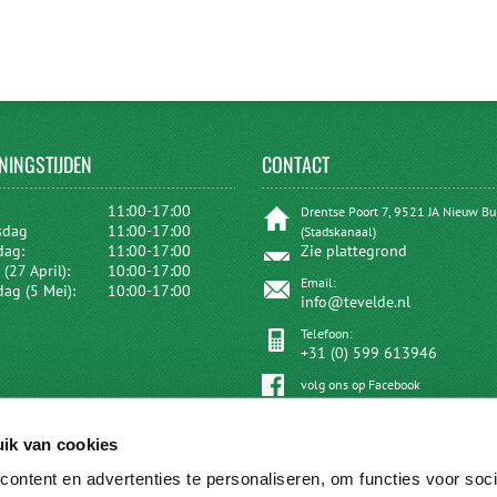
NINGSTIJDEN
CONTACT
:
11:00-17:00
Drentse Poort 7, 9521 JA Nieuw B
sdag
11:00-17:00
(Stadskanaal)
dag:
11:00-17:00
Zie plattegrond
(27 April):
10:00-17:00
Email:
dag (5 Mei):
10:00-17:00
info@tevelde.nl
Telefoon:
+31 (0) 599 613946
volg ons op Facebook
ik van cookies
ontent en advertenties te personaliseren, om functies voor soci