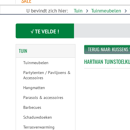
SALE
U bevindt zich hier:
Tuin
Tuinmeubelen
√ TE VELDE !
TERUG NAAR: KUSSENS
TUIN
HARTMAN TUINSTOELKU
Tuinmeubelen
Partytenten / Paviljoens &
Accessoires
Hangmatten
Parasols & accessoires
Barbecues
Schaduwdoeken
Terrasverwarming