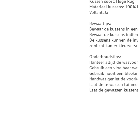
Kussen soort: Hoge Rug
Materiaal kussens: 100% 
Vollant: Ja
Bewaartips:
Bewaar de kussens in ee
Bewaar de kussens indien
De kussens kunnen de invl
zonlicht kan er kleurversc
Onderhoudstips:
Hanteer altijd de wasvoor
Gebruik een vloeibaar was
Gebruik nooit een bleek
Handwas geniet de voork
Laat de te wassen tuinme
Laat de gewassen kussens