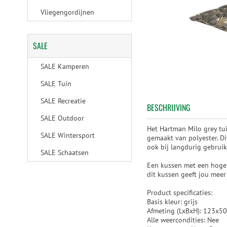
Vliegengordijnen
SALE
SALE Kamperen
SALE Tuin
SALE Recreatie
BESCHRIJVING
SALE Outdoor
Het Hartman Milo grey tu
SALE Wintersport
gemaakt van polyester. Dit
ook bij langdurig gebrui
SALE Schaatsen
Een kussen met een hoge r
dit kussen geeft jou meer
Product specificaties:
Basis kleur: grijs
Afmeting (LxBxH): 123x5
Alle weercondities: Nee