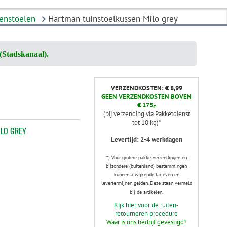
denstoelen
Hartman tuinstoelkussen Milo grey
(Stadskanaal).
VERZENDKOSTEN: € 8,99
GEEN VERZENDKOSTEN BOVEN
€ 175,-
(bij verzending via Pakketdienst
tot 10 kg)*
LO GREY
Levertijd: 2-4 werkdagen
*) Voor grotere pakketverzendingen en
bijzondere (buitenland) bestemmingen
kunnen afwijkende tarieven en
levertermijnen gelden. Deze staan vermeld
bij de artikelen.
Kijk hier voor de ruilen-
retourneren procedure
Waar is ons bedrijf gevestigd?