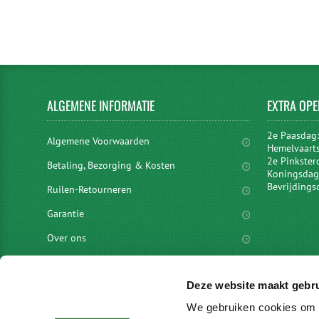
ALGEMENE
INFORMATIE
EXTRA
OPE
2e Paasdag
Algemene Voorwaarden
Hemelvaart
2e Pinkster
Betaling, Bezorging & Kosten
Koningsdag 
Bevrijdings
Ruilen-Retourneren
Garantie
Over ons
Privacyverklaring
Deze website maakt gebru
Disclaimer
We gebruiken cookies om c
Locaties