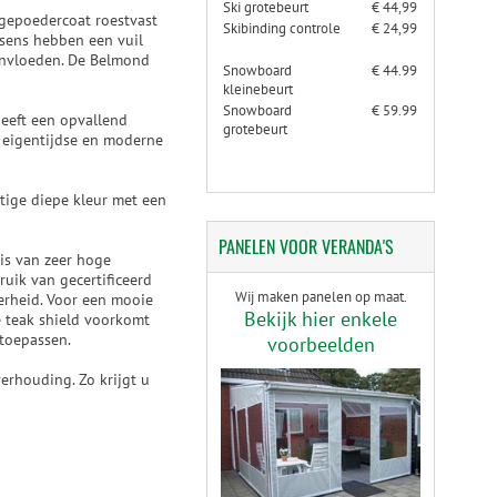
Ski grotebeurt
€ 44,99
 gepoedercoat roestvast
Skibinding controle
€ 24,99
ssens hebben een vuil
invloeden. De Belmond
Snowboard
€ 44.99
kleinebeurt
Snowboard
€ 59.99
heeft een opvallend
grotebeurt
n eigentijdse en moderne
htige diepe kleur met een
PANELEN
VOOR VERANDA'S
 is van zeer hoge
ruik van gecertificeerd
Wij maken panelen op maat.
verheid. Voor een mooie
Bekijk hier enkele
e teak shield voorkomt
 toepassen.
voorbeelden
verhouding. Zo krijgt u
.