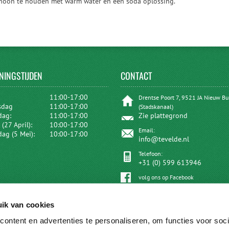
choon te houden met warm water en een soda oplossing.
NINGSTIJDEN
CONTACT
:
11:00-17:00
Drentse Poort 7, 9521 JA Nieuw B
sdag
11:00-17:00
(Stadskanaal)
dag:
11:00-17:00
Zie plattegrond
(27 April):
10:00-17:00
Email:
dag (5 Mei):
10:00-17:00
info@tevelde.nl
Telefoon:
+31 (0) 599 613946
volg ons op Facebook
ik van cookies
ontent en advertenties te personaliseren, om functies voor soci