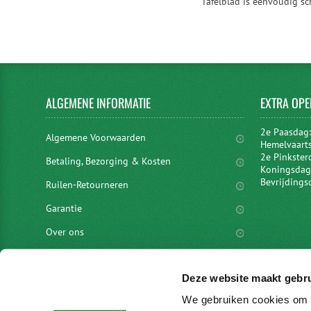
Tafelblad is eenvoudig s
ALGEMENE
INFORMATIE
EXTRA
OPE
2e Paasdag
Algemene Voorwaarden
Hemelvaart
2e Pinkster
Betaling, Bezorging & Kosten
Koningsdag 
Bevrijdings
Ruilen-Retourneren
Garantie
Over ons
Privacyverklaring
Deze website maakt gebru
Disclaimer
We gebruiken cookies om c
Locaties