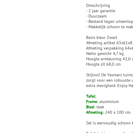
Omschrijving
- 2 jaar garantie
- Duurzaam
- Bestand tegen uiteenl
- Makkelijk schoon te ma
Basis kleur Zwart
Afmeting artikel 63x61x8
Afmeting verpakking 64
Netto gewicht 4,7 kg
Hoogte armleuning 42,0 
Hoogte zit 68,0 cm
Stijlvol! De Yasmani tuin
zorgt voor een robuuste ui
extra stevigheid. Enjoy H
Tafel:
Frame:
aluminium
Blad:
teak
Afmeting:
240 x 100 cm.
Set is eenvoudig schoon 