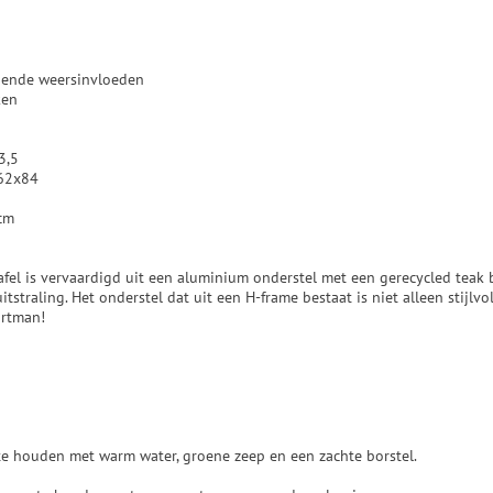
opende weersinvloeden
ken
3,5
x62x84
cm
tafel is vervaardigd uit een aluminium onderstel met een gerecycled teak
tstraling. Het onderstel dat uit een H-frame bestaat is niet alleen stijlv
artman!
te houden met warm water, groene zeep en een zachte borstel.