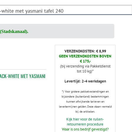
k-white met yasmani tafel 240
(Stadskanaal).
VERZENDKOSTEN: € 8,99
GEEN VERZENDKOSTEN BOVEN
€ 175,-
(bij verzending via Pakketdienst
tot 10 kg)*
LACK-WHITE MET YASMANI
Levertijd: 2-4 werkdagen
*) Voor grotere pakketverzendingen en
bijzondere (buitenland) bestemmingen
kunnen afwijkende tarieven en
levertermijnen gelden. Deze staan vermeld
bij de artikelen.
Kijk hier voor de ruilen-
retourneren procedure
Waar is ons bedrijf gevestigd?