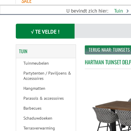
SALE
U bevindt zich hier:
Tuin
√ TE VELDE !
TERUG NAAR: TUINSETS
TUIN
HARTMAN TUINSET DELP
Tuinmeubelen
Partytenten / Paviljoens &
Accessoires
Hangmatten
Parasols & accessoires
Barbecues
Schaduwdoeken
Terrasverwarming