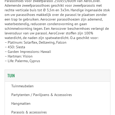
Parasolhoes voor zweefparasol 250x55/60cm van AeroCover.
Ademende zweefparasolhoes geschikt voor zweefparasols met
rechte verticale buis tot Ø 3,5m en 3x3m. Handige ingenaaide stok
om uw parasolhoes makkelijk over de parasol te plaatsen zonder
een trap te gebruiken. Aerocover parasolhoezen zijn ademend,
waterbestendig, reduceren condensvorming en gaan
schimmelvorming tegen. Een Aerocover beschermhoes verlengt de
levensduur van uw parasol. AeroCover stoffen zijn 100%
waterdicht, de naden zijn spatwaterdicht. O.a geschikt voor:
– Platinum: Solarflex, Deltawing, Falcon
– 4SO: Siesta
– Garden Impressions: Hawaii
– Hartman: Vision
– Life: Palermo, Cyprus
TUIN
Tuinmeubelen
Partytenten / Paviljoens & Accessoires
Hangmatten
Parasols & accessoires