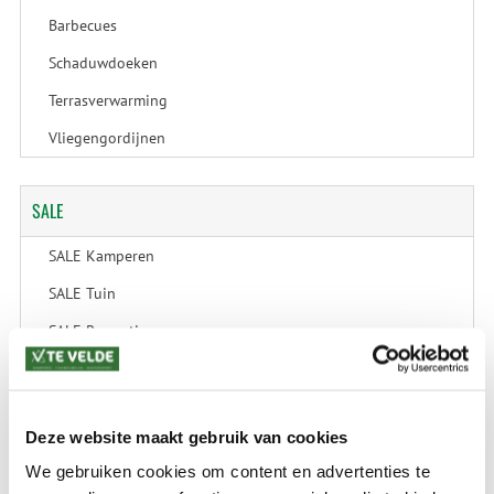
Barbecues
Schaduwdoeken
Terrasverwarming
Vliegengordijnen
SALE
SALE Kamperen
SALE Tuin
SALE Recreatie
SALE Outdoor
SALE Wintersport
Deze website maakt gebruik van cookies
SALE Schaatsen
We gebruiken cookies om content en advertenties te