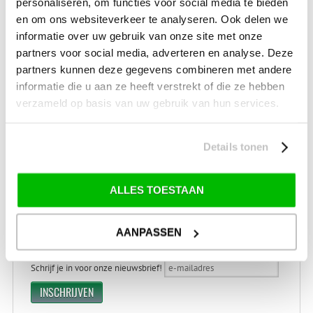
personaliseren, om functies voor social media te bieden
en om ons websiteverkeer te analyseren. Ook delen we
VERZENDKOSTEN: € 8,99
informatie over uw gebruik van onze site met onze
GEEN VERZENDKOSTEN BOVEN € 175,-
partners voor social media, adverteren en analyse. Deze
(bij verzending via Pakketdienst tot 10 kg)*
partners kunnen deze gegevens combineren met andere
Levertijd: 2-4 werkdagen
informatie die u aan ze heeft verstrekt of die ze hebben
*) Voor grotere pakketverzendingen en bijzondere (buitenland) bestemmingen kunnen
verzameld op basis van uw gebruik van hun services.
afwijkende tarieven en levertermijnen gelden. Deze staan vermeld bij de artikelen.
Kijk hier voor de ruilen-retourneren procedure
Waar is ons bedrijf gevestigd?
Details tonen
Drentse Poort 7
Nieuw Buinen (Stadskanaal)
+31 (0) 599-613946
ALLES TOESTAAN
info@tevelde.nl
AANPASSEN
Schrijf je in voor onze nieuwsbrief!