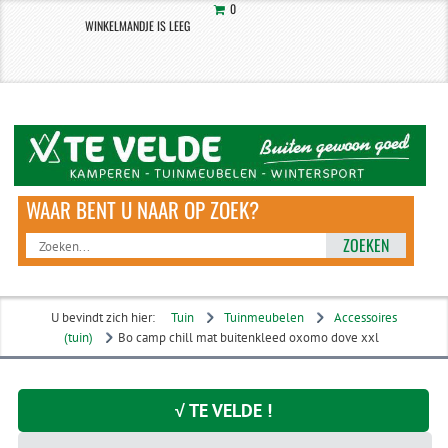
0
WINKELMANDJE IS LEEG
ZOEKEN
U bevindt zich hier:
Tuin
Tuinmeubelen
Accessoires
(tuin)
Bo camp chill mat buitenkleed oxomo dove xxl
√ TE VELDE !