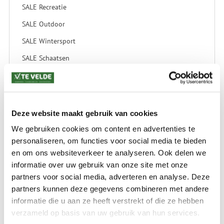
SALE Recreatie
SALE Outdoor
SALE Wintersport
SALE Schaatsen
VERZENDKOSTEN: € 8,99
GEEN VERZENDKOSTEN BOVEN € 175,-
Deze website maakt gebruik van cookies
(bij verzending via Pakketdienst tot 10 kg)*
We gebruiken cookies om content en advertenties te
Levertijd: 2-4 werkdagen
personaliseren, om functies voor social media te bieden
en om ons websiteverkeer te analyseren. Ook delen we
*) Voor grotere pakketverzendingen en bijzondere (buitenland) bestemmingen kunnen
afwijkende tarieven en levertermijnen gelden. Deze staan vermeld bij de artikelen.
informatie over uw gebruik van onze site met onze
Kijk hier voor de ruilen-retourneren procedure
partners voor social media, adverteren en analyse. Deze
Waar is ons bedrijf gevestigd?
partners kunnen deze gegevens combineren met andere
Drentse Poort 7
Nieuw Buinen (Stadskanaal)
informatie die u aan ze heeft verstrekt of die ze hebben
+31 (0) 599-613946
verzameld op basis van uw gebruik van hun services.
info@tevelde.nl