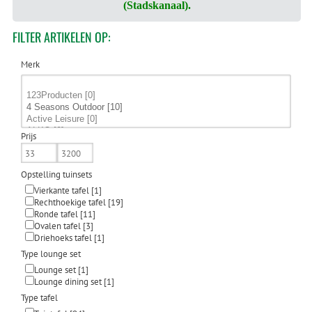
(Stadskanaal).
FILTER
ARTIKELEN OP:
Merk
Prijs
Opstelling tuinsets
Vierkante tafel
[1]
Rechthoekige tafel
[19]
Ronde tafel
[11]
Ovalen tafel
[3]
Driehoeks tafel
[1]
Type lounge set
Lounge set
[1]
Lounge dining set
[1]
Type tafel