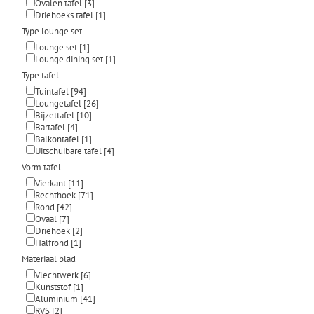
Ovalen tafel
[3]
Driehoeks tafel
[1]
Type lounge set
Lounge set
[1]
Lounge dining set
[1]
Type tafel
Tuintafel
[94]
Loungetafel
[26]
Bijzettafel
[10]
Bartafel
[4]
Balkontafel
[1]
Uitschuibare tafel
[4]
Vorm tafel
Vierkant
[11]
Rechthoek
[71]
Rond
[42]
Ovaal
[7]
Driehoek
[2]
Halfrond
[1]
Materiaal blad
Vlechtwerk
[6]
Kunststof
[1]
Aluminium
[41]
RVS
[2]