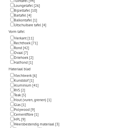
Tuintafel
[94]
Loungetafel
[26]
Bijzettafel
[10]
Bartafel
[4]
Balkontafel
[1]
Uitschuibare tafel
[4]
Vorm tafel
Vierkant
[11]
Rechthoek
[71]
Rond
[42]
Ovaal
[7]
Driehoek
[2]
Halfrond
[1]
Materiaal blad
Vlechtwerk
[6]
Kunststof
[1]
Aluminium
[41]
RVS
[2]
Teak
[5]
Hout (vuren, grenen)
[1]
Glas
[1]
Polywood
[9]
Cementfibre
[1]
HPL
[9]
Weersbestendig materiaal
[3]