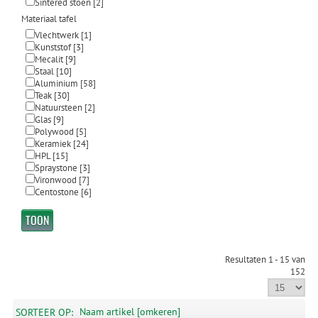
Sintered stoen
[2]
Materiaal tafel
Vlechtwerk
[1]
Kunststof
[3]
Mecalit
[9]
Staal
[10]
Aluminium
[58]
Teak
[30]
Natuursteen
[2]
Glas
[9]
Polywood
[5]
Keramiek
[24]
HPL
[15]
Spraystone
[3]
Vironwood
[7]
Centostone
[6]
Resultaten 1 - 15 van
152
Naam artikel [omkeren]
SORTEER OP: