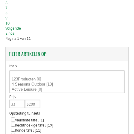
6
7
8
9
10
Volgende
Einde
Pagina 1 van 11
FILTER
ARTIKELEN OP:
Merk
Prijs
Opstelling tuinsets
Vierkante tafel
[1]
Rechthoekige tafel
[19]
Ronde tafel
[11]