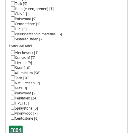
Teak
[5]
Hout (vuren, grenen)
[1]
Glas
[1]
Polywood
[9]
Cementfibre
[1]
HPL
[9]
Weersbestendig materiaal
[3]
Sintered stoen
[2]
Materiaal tafel
Vlechtwerk
[1]
Kunststof
[3]
Mecalit
[9]
Staal
[10]
Aluminium
[58]
Teak
[30]
Natuursteen
[2]
Glas
[9]
Polywood
[5]
Keramiek
[24]
HPL
[15]
Spraystone
[3]
Vironwood
[7]
Centostone
[6]