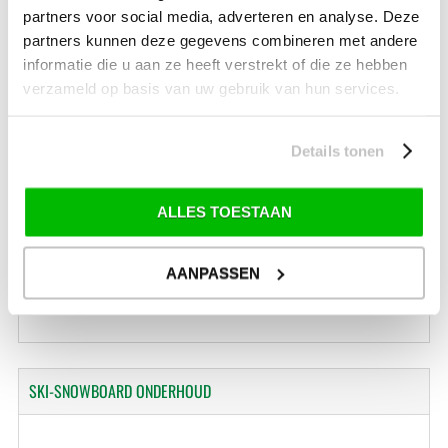
partners voor social media, adverteren en analyse. Deze
*) Voor grotere pakketverzendingen en bijzondere (buitenland) bestemmingen kunnen
partners kunnen deze gegevens combineren met andere
afwijkende tarieven en levertermijnen gelden. Deze staan vermeld bij de artikelen.
informatie die u aan ze heeft verstrekt of die ze hebben
Kijk hier voor de ruilen-retourneren procedure
Waar is ons bedrijf gevestigd?
verzameld op basis van uw gebruik van hun services.
Drentse Poort 7
Nieuw Buinen (Stadskanaal)
+31 (0) 599-613946
Details tonen
info@tevelde.nl
ALLES TOESTAAN
Schrijf je in voor onze nieuwsbrief!
AANPASSEN
SKI-SNOWBOARD
ONDERHOUD