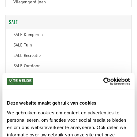
Vliegengordijnen
SALE
SALE Kamperen
SALE Tuin
SALE Recreatie
SALE Outdoor
SALE Wintersport
SALE Schaatsen
Deze website maakt gebruik van cookies
We gebruiken cookies om content en advertenties te
VERZENDKOSTEN: € 8,99
GEEN VERZENDKOSTEN BOVEN € 175,-
personaliseren, om functies voor social media te bieden
(bij verzending via Pakketdienst tot 10 kg)*
en om ons websiteverkeer te analyseren. Ook delen we
Levertijd: 2-4 werkdagen
informatie over uw gebruik van onze site met onze