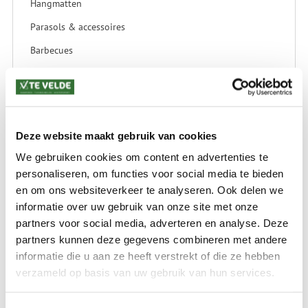
Hangmatten
Parasols & accessoires
Barbecues
Schaduwdoeken
Terrasverwarming
Vliegengordijnen
Deze website maakt gebruik van cookies
We gebruiken cookies om content en advertenties te
SALE
personaliseren, om functies voor social media te bieden
en om ons websiteverkeer te analyseren. Ook delen we
SALE Kamperen
informatie over uw gebruik van onze site met onze
SALE Tuin
partners voor social media, adverteren en analyse. Deze
partners kunnen deze gegevens combineren met andere
SALE Recreatie
informatie die u aan ze heeft verstrekt of die ze hebben
SALE Outdoor
verzameld op basis van uw gebruik van hun services.
SALE Wintersport