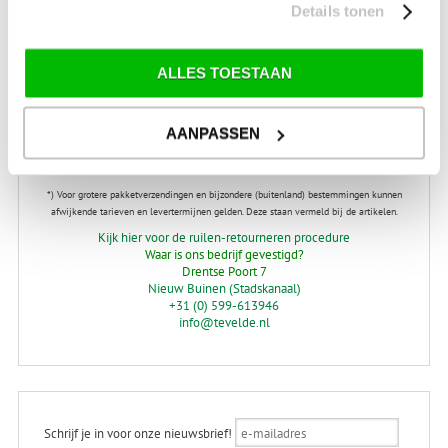
SALE Schaatsen
Details tonen
ALLES TOESTAAN
VERZENDKOSTEN: € 8,99
GEEN VERZENDKOSTEN BOVEN € 175,-
(bij verzending via Pakketdienst tot 10 kg)*
AANPASSEN
Levertijd: 2-4 werkdagen
*) Voor grotere pakketverzendingen en bijzondere (buitenland) bestemmingen kunnen
afwijkende tarieven en levertermijnen gelden. Deze staan vermeld bij de artikelen.
Kijk hier voor de ruilen-retourneren procedure
Waar is ons bedrijf gevestigd?
Drentse Poort 7
Nieuw Buinen (Stadskanaal)
+31 (0) 599-613946
info@tevelde.nl
Schrijf je in voor onze nieuwsbrief!