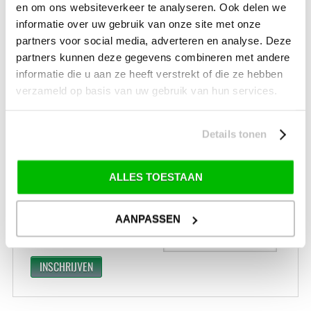
VERZENDKOSTEN: € 8,99
en om ons websiteverkeer te analyseren. Ook delen we
GEEN VERZENDKOSTEN BOVEN € 175,-
informatie over uw gebruik van onze site met onze
(bij verzending via Pakketdienst tot 10 kg)*
partners voor social media, adverteren en analyse. Deze
Levertijd: 2-4 werkdagen
partners kunnen deze gegevens combineren met andere
informatie die u aan ze heeft verstrekt of die ze hebben
*) Voor grotere pakketverzendingen en bijzondere (buitenland) bestemmingen kunnen
afwijkende tarieven en levertermijnen gelden. Deze staan vermeld bij de artikelen.
verzameld op basis van uw gebruik van hun services.
Kijk hier voor de ruilen-retourneren procedure
Waar is ons bedrijf gevestigd?
Drentse Poort 7
Details tonen
Nieuw Buinen (Stadskanaal)
+31 (0) 599-613946
info@tevelde.nl
ALLES TOESTAAN
AANPASSEN
Schrijf je in voor onze nieuwsbrief!