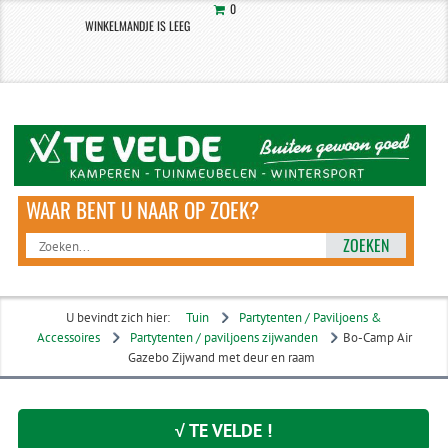
0
WINKELMANDJE IS LEEG
ZOEKEN
U bevindt zich hier:
Tuin
Partytenten / Paviljoens &
Accessoires
Partytenten / paviljoens zijwanden
Bo-Camp Air
Gazebo Zijwand met deur en raam
√ TE VELDE !