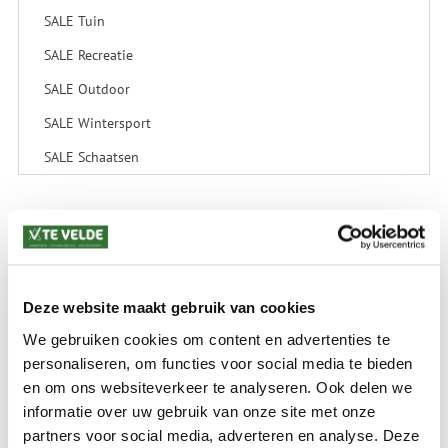
SALE Tuin
SALE Recreatie
SALE Outdoor
SALE Wintersport
SALE Schaatsen
VERZENDKOSTEN: € 8,99
GEEN VERZENDKOSTEN BOVEN € 175,-
(bij verzending via Pakketdienst tot 10 kg)*
Deze website maakt gebruik van cookies
Levertijd: 2-4 werkdagen
We gebruiken cookies om content en advertenties te
*) Voor grotere pakketverzendingen en bijzondere (buitenland) bestemmingen kunnen
personaliseren, om functies voor social media te bieden
afwijkende tarieven en levertermijnen gelden. Deze staan vermeld bij de artikelen.
en om ons websiteverkeer te analyseren. Ook delen we
Kijk hier voor de ruilen-retourneren procedure
Waar is ons bedrijf gevestigd?
informatie over uw gebruik van onze site met onze
Drentse Poort 7
partners voor social media, adverteren en analyse. Deze
Nieuw Buinen (Stadskanaal)