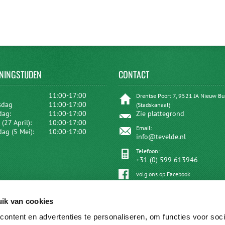
NINGSTIJDEN
CONTACT
:
11:00-17:00
Drentse Poort 7, 9521 JA Nieuw B
sdag
11:00-17:00
(Stadskanaal)
dag:
11:00-17:00
Zie plattegrond
(27 April):
10:00-17:00
Email:
dag (5 Mei):
10:00-17:00
info@tevelde.nl
Telefoon:
+31 (0) 599 613946
volg ons op Facebook
ik van cookies
ontent en advertenties te personaliseren, om functies voor soci