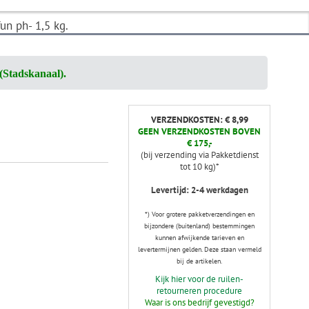
n ph- 1,5 kg.
(Stadskanaal).
VERZENDKOSTEN: € 8,99
GEEN VERZENDKOSTEN BOVEN
€ 175,-
(bij verzending via Pakketdienst
tot 10 kg)*
Levertijd: 2-4 werkdagen
*) Voor grotere pakketverzendingen en
bijzondere (buitenland) bestemmingen
kunnen afwijkende tarieven en
levertermijnen gelden. Deze staan vermeld
bij de artikelen.
Kijk hier voor de ruilen-
retourneren procedure
Waar is ons bedrijf gevestigd?