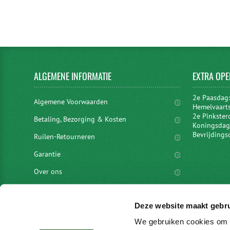
ALGEMENE
INFORMATIE
EXTRA
OPE
2e Paasdag
Algemene Voorwaarden
Hemelvaart
2e Pinkster
Betaling, Bezorging & Kosten
Koningsdag 
Bevrijdings
Ruilen-Retourneren
Garantie
Over ons
Privacyverklaring
Deze website maakt gebru
Disclaimer
We gebruiken cookies om c
Locaties