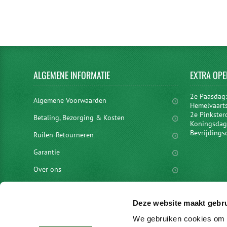
ALGEMENE
INFORMATIE
EXTRA
OPE
2e Paasdag
Algemene Voorwaarden
Hemelvaart
2e Pinkster
Betaling, Bezorging & Kosten
Koningsdag 
Bevrijdings
Ruilen-Retourneren
Garantie
Over ons
Privacyverklaring
Deze website maakt gebru
Disclaimer
We gebruiken cookies om c
Locaties