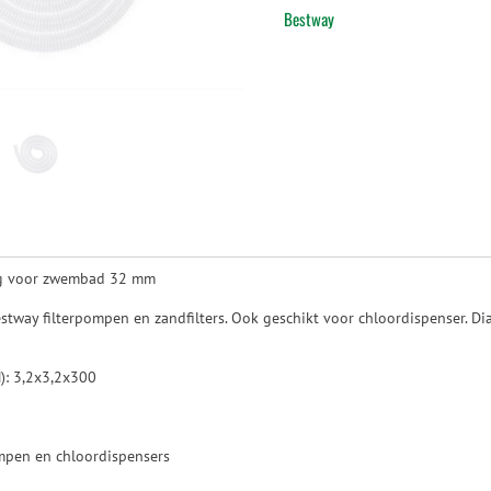
Bestway
ng voor zwembad 32 mm
tway filterpompen en zandfilters. Ook geschikt voor chloordispenser. Di
H): 3,2x3,2x300
mpen en chloordispensers