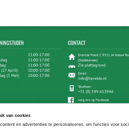
NINGSTIJDEN
CONTACT
:
11:00-17:00
Drentse Poort 7, 9521 JA Nieuw B
sdag
11:00-17:00
(Stadskanaal)
dag:
11:00-17:00
Zie plattegrond
(27 April):
10:00-17:00
Email:
dag (5 Mei):
10:00-17:00
info@tevelde.nl
Telefoon:
+31 (0) 599 613946
volg ons op Facebook
ik van cookies
ontent en advertenties te personaliseren, om functies voor soci