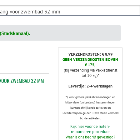
slang voor zwembad 32 mm
(Stadskanaal).
VERZENDKOSTEN: € 8,99
GEEN VERZENDKOSTEN BOVEN
€ 175,-
(bij verzending via Pakketdienst
tot 10 kg)*
 VOOR ZWEMBAD 32 MM
Levertijd: 2-4 werkdagen
*) Voor grotere pakketverzendingen en
bijzondere (buitenland) bestemmingen
kunnen afwijkende tarieven en
levertermijnen gelden. Deze staan vermeld
bij de artikelen.
Kijk hier voor de ruilen-
retourneren procedure
Waar is ons bedrijf gevestigd?