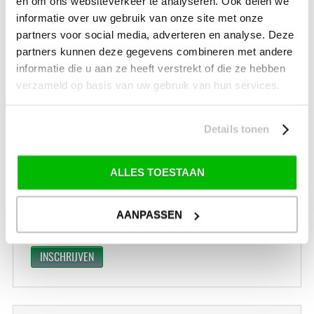
en om ons websiteverkeer te analyseren. Ook delen we
GEEN VERZENDKOSTEN BOVEN € 175,-
(bij verzending via Pakketdienst tot 10 kg)*
informatie over uw gebruik van onze site met onze
partners voor social media, adverteren en analyse. Deze
Levertijd: 2-4 werkdagen
partners kunnen deze gegevens combineren met andere
*) Voor grotere pakketverzendingen en bijzondere (buitenland) bestemmingen kunnen
informatie die u aan ze heeft verstrekt of die ze hebben
afwijkende tarieven en levertermijnen gelden. Deze staan vermeld bij de artikelen.
verzameld op basis van uw gebruik van hun services.
Kijk hier voor de ruilen-retourneren procedure
Waar is ons bedrijf gevestigd?
Drentse Poort 7
Details tonen
Nieuw Buinen (Stadskanaal)
+31 (0) 599-613946
info@tevelde.nl
ALLES TOESTAAN
AANPASSEN
Schrijf je in voor onze nieuwsbrief!