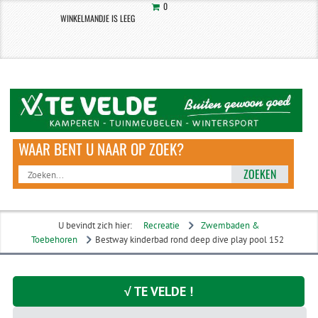
0
WINKELMANDJE IS LEEG
ZOEKEN
U bevindt zich hier:
Recreatie
Zwembaden &
Toebehoren
Bestway kinderbad rond deep dive play pool 152
√ TE VELDE !