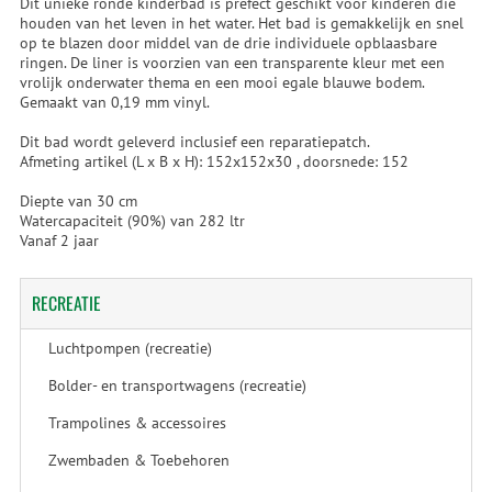
Dit unieke ronde kinderbad is prefect geschikt voor kinderen die
houden van het leven in het water. Het bad is gemakkelijk en snel
op te blazen door middel van de drie individuele opblaasbare
ringen. De liner is voorzien van een transparente kleur met een
vrolijk onderwater thema en een mooi egale blauwe bodem.
Gemaakt van 0,19 mm vinyl.
Dit bad wordt geleverd inclusief een reparatiepatch.
Afmeting artikel (L x B x H): 152x152x30 , doorsnede: 152
Diepte van 30 cm
Watercapaciteit (90%) van 282 ltr
Vanaf 2 jaar
RECREATIE
Luchtpompen (recreatie)
Bolder- en transportwagens (recreatie)
Trampolines & accessoires
Zwembaden & Toebehoren