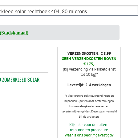
leed solar rechthoek 404, 80 microns
(Stadskanaal).
VERZENDKOSTEN: € 8,99
GEEN VERZENDKOSTEN BOVEN
€ 175,-
(bij verzending via Pakketdienst
tot 10 kg)*
 ZOMERKLEED SOLAR
Levertijd: 2-4 werkdagen
*) Voor grotere pakketverzendingen en
bijzondere (buitenland) bestemmingen
kunnen afwijkende tarieven en
levertermijnen gelden. Deze staan vermeld
bij de artikelen.
Kijk hier voor de ruilen-
retourneren procedure
Waar is ons bedrijf gevestigd?