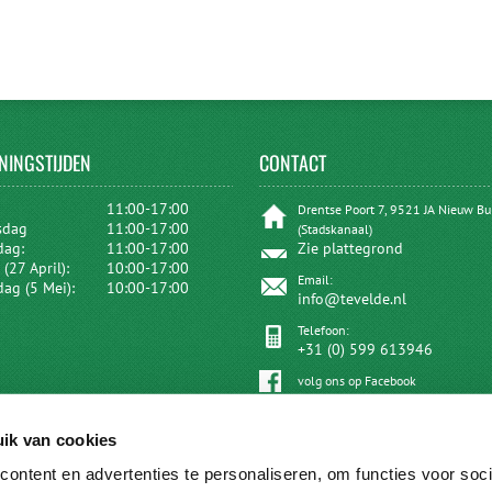
NINGSTIJDEN
CONTACT
:
11:00-17:00
Drentse Poort 7, 9521 JA Nieuw B
sdag
11:00-17:00
(Stadskanaal)
dag:
11:00-17:00
Zie plattegrond
(27 April):
10:00-17:00
Email:
dag (5 Mei):
10:00-17:00
info@tevelde.nl
Telefoon:
+31 (0) 599 613946
volg ons op Facebook
ik van cookies
ontent en advertenties te personaliseren, om functies voor soci