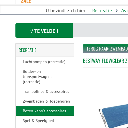
SALE
U bevindt zich hier:
Recreatie
Zw
√ TE VELDE !
TERUG NAAR: ZWEMBAD
RECREATIE
BESTWAY FLOWCLEAR Z
Luchtpompen (recreatie)
Bolder- en
transportwagens
(recreatie)
Trampolines & accessoires
Zwembaden & Toebehoren
Boten-kano's-accessoires
Spel & Speelgoed