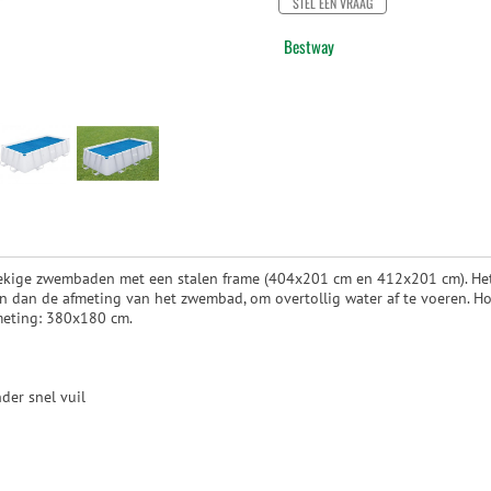
STEL EEN VRAAG
Bestway
kige zwembaden met een stalen frame (404x201 cm en 412x201 cm). Het 
zijn dan de afmeting van het zwembad, om overtollig water af te voeren. 
fmeting: 380x180 cm.
er snel vuil