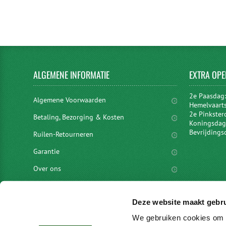
ALGEMENE
INFORMATIE
EXTRA
OPE
2e Paasdag
Algemene Voorwaarden
Hemelvaart
2e Pinkster
Betaling, Bezorging & Kosten
Koningsdag 
Bevrijdings
Ruilen-Retourneren
Garantie
Over ons
Privacyverklaring
Deze website maakt gebru
Disclaimer
We gebruiken cookies om c
Locaties