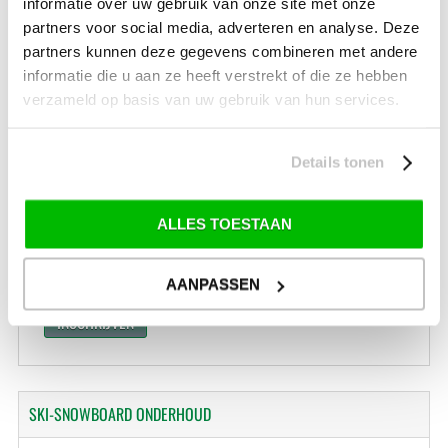
informatie over uw gebruik van onze site met onze
Levertijd: 2-4 werkdagen
partners voor social media, adverteren en analyse. Deze
*) Voor grotere pakketverzendingen en bijzondere (buitenland) bestemmingen kunnen
partners kunnen deze gegevens combineren met andere
afwijkende tarieven en levertermijnen gelden. Deze staan vermeld bij de artikelen.
informatie die u aan ze heeft verstrekt of die ze hebben
Kijk hier voor de ruilen-retourneren procedure
verzameld op basis van uw gebruik van hun services.
Waar is ons bedrijf gevestigd?
Drentse Poort 7
Nieuw Buinen (Stadskanaal)
+31 (0) 599-613946
Details tonen
info@tevelde.nl
ALLES TOESTAAN
AANPASSEN
Schrijf je in voor onze nieuwsbrief!
SKI-SNOWBOARD
ONDERHOUD