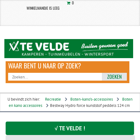
0
WINKELMANDJE IS LEEG
ZOEKEN
U bevindt zich hier:
Recreatie
Boten-kano's-accessoires
Boten
en kano accessoires
Bestway Hydro force kunststof peddels 124 cm
√ TE VELDE !