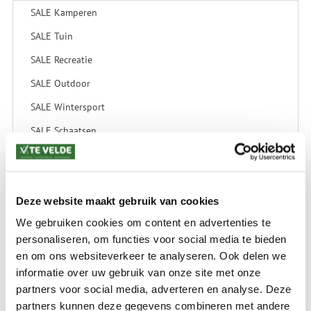
SALE Kamperen
SALE Tuin
SALE Recreatie
SALE Outdoor
SALE Wintersport
SALE Schaatsen
VERZENDKOSTEN: € 8,99
Deze website maakt gebruik van cookies
GEEN VERZENDKOSTEN BOVEN € 175,-
(bij verzending via Pakketdienst tot 10 kg)*
We gebruiken cookies om content en advertenties te
Levertijd: 2-4 werkdagen
personaliseren, om functies voor social media te bieden
en om ons websiteverkeer te analyseren. Ook delen we
*) Voor grotere pakketverzendingen en bijzondere (buitenland) bestemmingen kunnen
informatie over uw gebruik van onze site met onze
afwijkende tarieven en levertermijnen gelden. Deze staan vermeld bij de artikelen.
partners voor social media, adverteren en analyse. Deze
Kijk hier voor de ruilen-retourneren procedure
Waar is ons bedrijf gevestigd?
partners kunnen deze gegevens combineren met andere