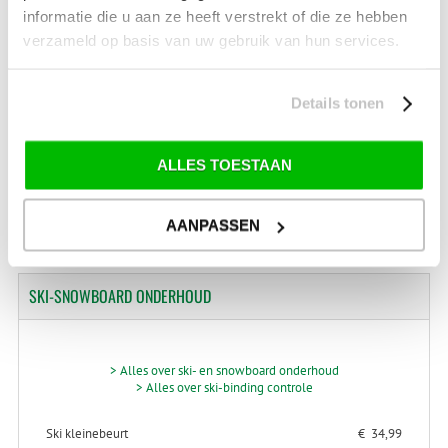
Drentse Poort 7
informatie die u aan ze heeft verstrekt of die ze hebben
Nieuw Buinen (Stadskanaal)
verzameld op basis van uw gebruik van hun services.
+31 (0) 599-613946
info@tevelde.nl
Details tonen
ALLES TOESTAAN
Schrijf je in voor onze nieuwsbrief!
AANPASSEN
SKI-SNOWBOARD
ONDERHOUD
> Alles over ski- en snowboard onderhoud
> Alles over ski-binding controle
Ski kleinebeurt
€ 34,99