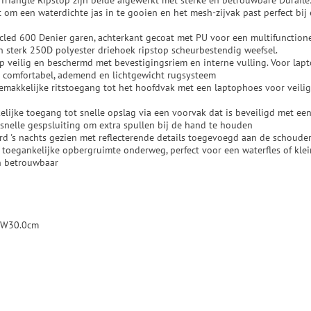
Triangle Ripstop zijn beide afgewerkt met sterke en betrouwbare Durafl
 om een ​​waterdichte jas in te gooien en het mesh-zijvak past perfect bij
cled 600 Denier garen, achterkant gecoat met PU voor een multifunctione
n sterk 250D polyester driehoek ripstop scheurbestendig weefsel.
 veilig en beschermd met bevestigingsriem en interne vulling. Voor lapt
 comfortabel, ademend en lichtgewicht rugsysteem
emakkelijke ritstoegang tot het hoofdvak met een laptophoes voor veilig
elijke toegang tot snelle opslag via een voorvak dat is beveiligd met een
snelle gespsluiting om extra spullen bij de hand te houden
ord 's nachts gezien met reflecterende details toegevoegd aan de schoud
 toegankelijke opbergruimte onderweg, perfect voor een waterfles of klei
en betrouwbaar
x W30.0cm