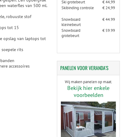
ex-gespen. Een opbergvak
Ski grotebeurt
€ 44,99
 een waterfles van 500 ml.
Skibinding controle
€ 24,99
le, robuuste stof
Snowboard
€ 44.99
kleinebeurt
ops tot 15
Snowboard
€ 59.99
grotebeurt
e opslag van laptops tot
 soepele rits
erbanden
nere accessoires
PANELEN
VOOR VERANDA'S
Wij maken panelen op maat.
Bekijk hier enkele
voorbeelden