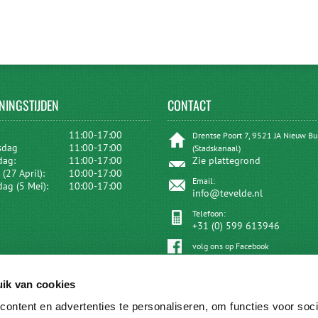
NINGSTIJDEN
CONTACT
:
11:00-17:00
Drentse Poort 7, 9521 JA Nieuw B
sdag
11:00-17:00
(Stadskanaal)
dag:
11:00-17:00
Zie plattegrond
(27 April):
10:00-17:00
Email:
dag (5 Mei):
10:00-17:00
info@tevelde.nl
Telefoon:
+31 (0) 599 613946
volg ons op Facebook
ik van cookies
ontent en advertenties te personaliseren, om functies voor soci