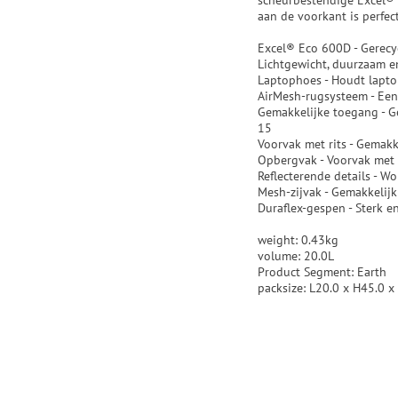
scheurbestendige Excel® 
aan de voorkant is perfect
Excel® Eco 600D - Gerecy
Lichtgewicht, duurzaam e
Laptophoes - Houdt laptop
AirMesh-rugsysteem - Een
Gemakkelijke toegang - G
15
Voorvak met rits - Gemakk
Opbergvak - Voorvak met 
Reflecterende details - W
Mesh-zijvak - Gemakkelijk
Duraflex-gespen - Sterk 
weight: 0.43kg
volume: 20.0L
Product Segment: Earth
packsize: L20.0 x H45.0 