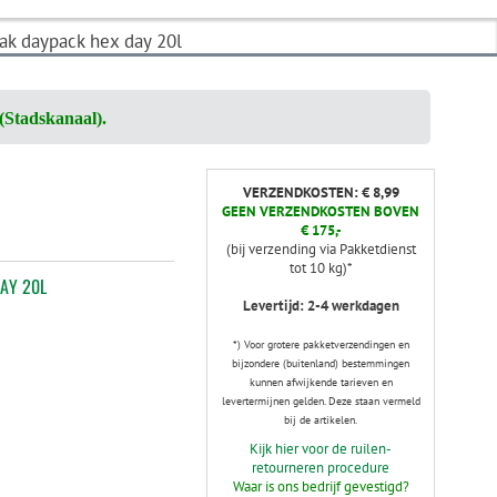
ak daypack hex day 20l
(Stadskanaal).
VERZENDKOSTEN: € 8,99
GEEN VERZENDKOSTEN BOVEN
€ 175,-
(bij verzending via Pakketdienst
tot 10 kg)*
AY 20L
Levertijd: 2-4 werkdagen
*) Voor grotere pakketverzendingen en
bijzondere (buitenland) bestemmingen
kunnen afwijkende tarieven en
levertermijnen gelden. Deze staan vermeld
bij de artikelen.
Kijk hier voor de ruilen-
retourneren procedure
Waar is ons bedrijf gevestigd?