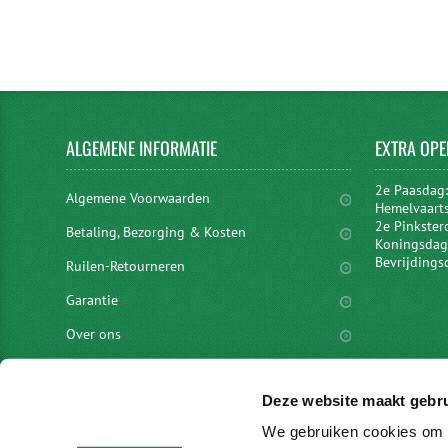
ALGEMENE
INFORMATIE
EXTRA
OPE
2e Paasdag
Algemene Voorwaarden
Hemelvaart
2e Pinkster
Betaling, Bezorging & Kosten
Koningsdag 
Bevrijdings
Ruilen-Retourneren
Garantie
Over ons
Privacyverklaring
Deze website maakt gebru
Disclaimer
We gebruiken cookies om c
Locaties