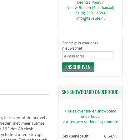
Drentse Poort 7
Nieuw Buinen (Stadskanaal)
+31 (0) 599-613946
info@tevelde.nl
Schrijf je in voor onze
nieuwsbrief!
SKI-SNOWBOARD
ONDERHOUD
> Alles over ski- en snowboard
onderhoud
, te reizen of de heuvels
> Alles over ski-binding controle
gdheden met meer ruimte
t 15". Het AirMesh-
clede stof en stevige,
Ski kleinebeurt
€ 34,99