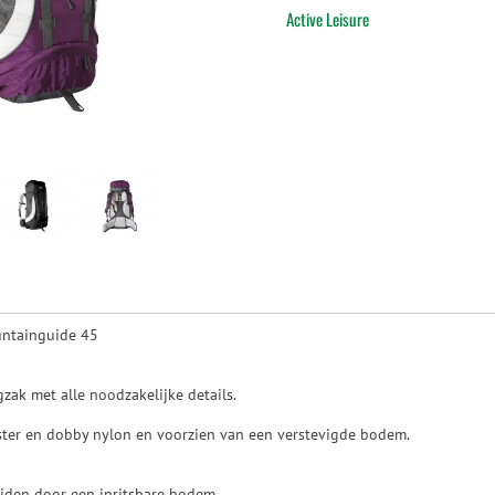
Active Leisure
untainguide 45
gzak met alle noodzakelijke details.
ter en dobby nylon en voorzien van een verstevigde bodem.
iden door een inritsbare bodem.