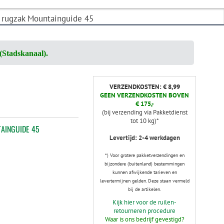
e rugzak Mountainguide 45
(Stadskanaal).
VERZENDKOSTEN: € 8,99
GEEN VERZENDKOSTEN BOVEN
€ 175,-
(bij verzending via Pakketdienst
tot 10 kg)*
AINGUIDE 45
Levertijd: 2-4 werkdagen
*) Voor grotere pakketverzendingen en
bijzondere (buitenland) bestemmingen
kunnen afwijkende tarieven en
levertermijnen gelden. Deze staan vermeld
bij de artikelen.
Kijk hier voor de ruilen-
retourneren procedure
Waar is ons bedrijf gevestigd?