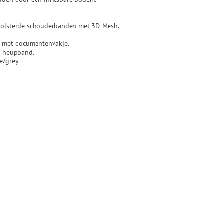
epolsterde schouderbanden met 3D-Mesh.
p met documentenvakje.
e heupband.
ne/grey