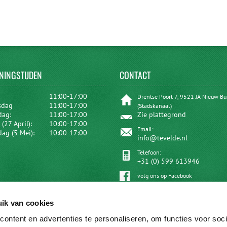
NINGSTIJDEN
CONTACT
:
11:00-17:00
Drentse Poort 7, 9521 JA Nieuw B
sdag
11:00-17:00
(Stadskanaal)
dag:
11:00-17:00
Zie plattegrond
(27 April):
10:00-17:00
Email:
dag (5 Mei):
10:00-17:00
info@tevelde.nl
Telefoon:
+31 (0) 599 613946
volg ons op Facebook
ik van cookies
ontent en advertenties te personaliseren, om functies voor soci