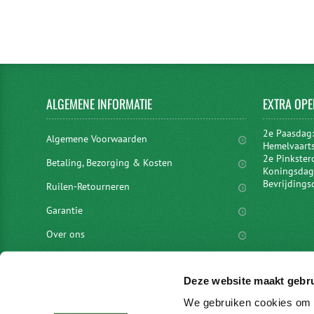
ALGEMENE
INFORMATIE
EXTRA
OPE
2e Paasdag
Algemene Voorwaarden
Hemelvaart
2e Pinkster
Betaling, Bezorging & Kosten
Koningsdag 
Bevrijdings
Ruilen-Retourneren
Garantie
Over ons
Privacyverklaring
Deze website maakt gebru
Disclaimer
We gebruiken cookies om c
Locaties