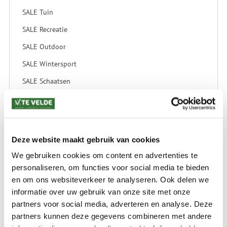
SALE Tuin
SALE Recreatie
SALE Outdoor
SALE Wintersport
SALE Schaatsen
VERZENDKOSTEN: € 8,99
GEEN VERZENDKOSTEN BOVEN € 175,-
Deze website maakt gebruik van cookies
(bij verzending via Pakketdienst tot 10 kg)*
We gebruiken cookies om content en advertenties te
Levertijd: 2-4 werkdagen
personaliseren, om functies voor social media te bieden
*) Voor grotere pakketverzendingen en bijzondere (buitenland) bestemmingen kunnen
en om ons websiteverkeer te analyseren. Ook delen we
afwijkende tarieven en levertermijnen gelden. Deze staan vermeld bij de artikelen.
informatie over uw gebruik van onze site met onze
Kijk hier voor de ruilen-retourneren procedure
partners voor social media, adverteren en analyse. Deze
Waar is ons bedrijf gevestigd?
partners kunnen deze gegevens combineren met andere
Drentse Poort 7
Nieuw Buinen (Stadskanaal)