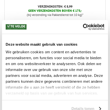
VERZENDKOSTEN: € 8,99
GEEN VERZENDKOSTEN BOVEN € 175,-
(bij verzending via Pakketdienst tot 10 kg)*
Levertijd: 2-4 werkdagen
*) Voor grotere pakketverzendingen en bijzondere (buitenland) bestemmingen kunnen
afwijkende tarieven en levertermijnen gelden. Deze staan vermeld bij de artikelen.
Kijk hier voor de ruilen-retourneren procedure
Deze website maakt gebruik van cookies
Waar is ons bedrijf gevestigd?
Drentse Poort 7
We gebruiken cookies om content en advertenties te
Nieuw Buinen (Stadskanaal)
personaliseren, om functies voor social media te bieden
+31 (0) 599-613946
info@tevelde.nl
en om ons websiteverkeer te analyseren. Ook delen we
informatie over uw gebruik van onze site met onze
partners voor social media, adverteren en analyse. Deze
partners kunnen deze gegevens combineren met andere
informatie die u aan ze heeft verstrekt of die ze hebben
Schrijf je in voor onze nieuwsbrief!
verzameld op basis van uw gebruik van hun services.
Details tonen