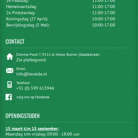
2e Paasdag:
11:00-17:00
Hemelvaartsdag
11:00-17:00
2e Pinksterdag:
11:00-17:00
Koningsdag (27 April):
10:00-17:00
Bevrijdingsdag (5 Mei):
10:00-17:00
CONTACT
Drentse Poort 7, 9521 JA Nieuw Buinen (Stadskanaal)
Zie plattegrond
Email:
info@tevelde.nl
Telefoon:
+31 (0) 599 613946
volg ons op Facebook
OPENINGSTIJDEN
15 maart t/m 15 september:
Maandag t/m vrijdag: 09:00 - 18:00 uur