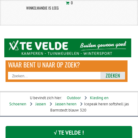
0
WINKELMANDJE IS LEEG
ZOEKEN
U bevindt zich hier:
Outdoor
Kleding en
Schoenen
Jassen
Jassen heren
Icepeak heren softshell jas
Barmstedt blauw 320
√ TE VELDE !