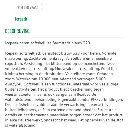
STEL EEN VRAAG
Icepeak
BESCHRIJVING
Icepeak heren softshell jas Barmstedt blauw 320
Icepeak softshelljack Barmstedt blauw 320 voor heren. Normale
maatvoering. Zachte binnenkraag. Verstelbare en afneembare
capuchon. Verstelling met klittenband op de manchetten. Twee
voorzakken met ritssluiting. Mouwzak met ritssluiting. Wind lijst.
Kinbescherming in de ritssluiting. Verstelbare zoom. Gebogen
zoom. Waterkolom 10.000 mm. Ademend vermogen 5.000
g\m2\24u. Softshell is een functioneel materiaal voor veelzijdige
buitenactiviteiten. Het product biedt bescherming tegen
weersinvloeden, maar is ook aangenaam flexibel. De
waterafstotende behandeling is gemaakt zonder PFC-verbindingen.
Deze softshell jas voldoet aan de verwachtingen van actieve
buitenliefhebbers, zelfs in extreme omstandigheden. Structurele
details en beschermende materialen zorgen ervoor dat het product
in elke situatie werkt, ongeacht het weer. Het oppervlak van de stof
is waterafstotend.