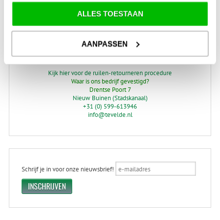
VERZENDKOSTEN: € 8,99
GEEN VERZENDKOSTEN BOVEN € 175,-
ALLES TOESTAAN
(bij verzending via Pakketdienst tot 10 kg)*
Levertijd: 2-4 werkdagen
AANPASSEN
*) Voor grotere pakketverzendingen en bijzondere (buitenland) bestemmingen kunnen
afwijkende tarieven en levertermijnen gelden. Deze staan vermeld bij de artikelen.
Kijk hier voor de ruilen-retourneren procedure
Waar is ons bedrijf gevestigd?
Drentse Poort 7
Nieuw Buinen (Stadskanaal)
+31 (0) 599-613946
info@tevelde.nl
Schrijf je in voor onze nieuwsbrief!