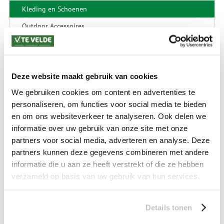
Kleding en Schoenen
Outdoor Accessoires
Reizen
SALE
Deze website maakt gebruik van cookies
We gebruiken cookies om content en advertenties te
SALE Kamperen
personaliseren, om functies voor social media te bieden
SALE Tuin
en om ons websiteverkeer te analyseren. Ook delen we
informatie over uw gebruik van onze site met onze
SALE Recreatie
partners voor social media, adverteren en analyse. Deze
SALE Outdoor
partners kunnen deze gegevens combineren met andere
informatie die u aan ze heeft verstrekt of die ze hebben
SALE Wintersport
verzameld op basis van uw gebruik van hun services.
SALE Schaatsen
Details tonen