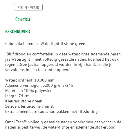
STEL EEN VRAAG
Columbia
BESCHRIJVING
Columbia heren jas Watertight II stone green
"Blijf droog en comfortabel in deze waterdichte, ademende heren
jas Watertight II met volledig gesealde naden, hoe hard het ook
regent. Deze jas kan opgerold worden in zijn handzak, die je
vervolgens in een tas kunt stoppen."
Waterdichtheid: 10.000 mm
Ademend vermogen: 3.000 gr/m2/24h
Materiaal: 100% polyester
lengte: 74 cm
Kleuren: stone green
Seizoen: lente/zomer/herfst
Extra: afneembare caouchon, zakken met ritssluiting
Omni-Tech™ volledig gesealde naden voorkomen dat vocht in de
naden sijpelt, terwijl de waterdichte en ademende stof ervoor