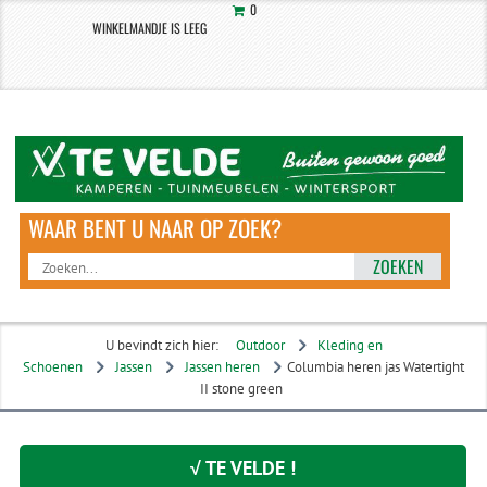
0
WINKELMANDJE IS LEEG
ZOEKEN
U bevindt zich hier:
Outdoor
Kleding en
Schoenen
Jassen
Jassen heren
Columbia heren jas Watertight
II stone green
√ TE VELDE !