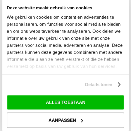
SALE Recreatie
Deze website maakt gebruik van cookies
SALE Outdoor
We gebruiken cookies om content en advertenties te
SALE Wintersport
personaliseren, om functies voor social media te bieden
en om ons websiteverkeer te analyseren. Ook delen we
SALE Schaatsen
informatie over uw gebruik van onze site met onze
partners voor social media, adverteren en analyse. Deze
partners kunnen deze gegevens combineren met andere
VERZENDKOSTEN: € 8,99
informatie die u aan ze heeft verstrekt of die ze hebben
GEEN VERZENDKOSTEN BOVEN € 175,-
verzameld op basis van uw gebruik van hun services.
(bij verzending via Pakketdienst tot 10 kg)*
Levertijd: 2-4 werkdagen
Details tonen
*) Voor grotere pakketverzendingen en bijzondere (buitenland) bestemmingen kunnen
afwijkende tarieven en levertermijnen gelden. Deze staan vermeld bij de artikelen.
Kijk hier voor de ruilen-retourneren procedure
ALLES TOESTAAN
Waar is ons bedrijf gevestigd?
Drentse Poort 7
Nieuw Buinen (Stadskanaal)
AANPASSEN
+31 (0) 599-613946
info@tevelde.nl