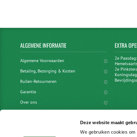
ALGEMENE
INFORMATIE
EXTRA
OPE
2e Paasdag
Algemene Voorwaarden
Hemelvaart
2e Pinkster
Betaling, Bezorging & Kosten
Koningsdag 
Bevrijdings
Ruilen-Retourneren
Garantie
Over ons
Privacyverklaring
Deze website maakt gebru
Disclaimer
We gebruiken cookies om c
Locaties