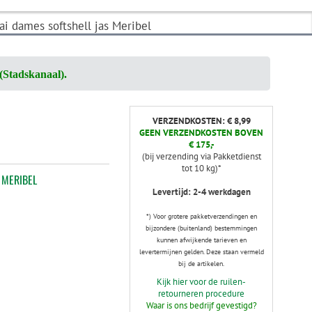
tai dames softshell jas Meribel
(Stadskanaal).
VERZENDKOSTEN: € 8,99
GEEN VERZENDKOSTEN BOVEN
€ 175,-
(bij verzending via Pakketdienst
tot 10 kg)*
 MERIBEL
Levertijd: 2-4 werkdagen
*) Voor grotere pakketverzendingen en
bijzondere (buitenland) bestemmingen
kunnen afwijkende tarieven en
levertermijnen gelden. Deze staan vermeld
bij de artikelen.
Kijk hier voor de ruilen-
retourneren procedure
Waar is ons bedrijf gevestigd?