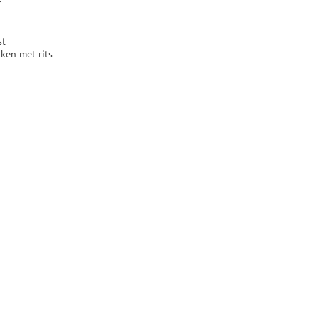
r
st
ken met rits