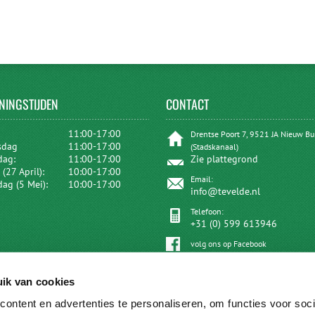
NINGSTIJDEN
CONTACT
:
11:00-17:00
Drentse Poort 7, 9521 JA Nieuw B
sdag
11:00-17:00
(Stadskanaal)
dag:
11:00-17:00
Zie plattegrond
(27 April):
10:00-17:00
Email:
dag (5 Mei):
10:00-17:00
info@tevelde.nl
Telefoon:
+31 (0) 599 613946
volg ons op Facebook
ik van cookies
ontent en advertenties te personaliseren, om functies voor soci