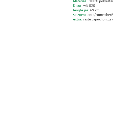
Materiaal
: 100% polyeste
Kleur:
wit 020
lengte jas:
69 cm
seizoen:
lente/zomer/herf
extra:
vaste capuchon, zak