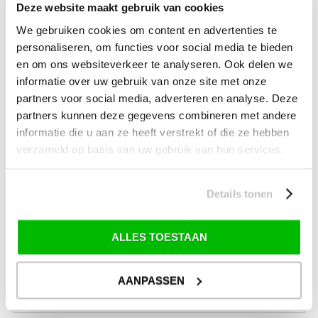
Deze website maakt gebruik van cookies
SALE Outdoor
We gebruiken cookies om content en advertenties te
SALE Wintersport
personaliseren, om functies voor social media te bieden
SALE Schaatsen
en om ons websiteverkeer te analyseren. Ook delen we
informatie over uw gebruik van onze site met onze
partners voor social media, adverteren en analyse. Deze
partners kunnen deze gegevens combineren met andere
VERZENDKOSTEN: € 8,99
GEEN VERZENDKOSTEN BOVEN € 175,-
informatie die u aan ze heeft verstrekt of die ze hebben
(bij verzending via Pakketdienst tot 10 kg)*
verzameld op basis van uw gebruik van hun services.
Levertijd: 2-4 werkdagen
*) Voor grotere pakketverzendingen en bijzondere (buitenland) bestemmingen kunnen
Details tonen
afwijkende tarieven en levertermijnen gelden. Deze staan vermeld bij de artikelen.
Kijk hier voor de ruilen-retourneren procedure
Waar is ons bedrijf gevestigd?
ALLES TOESTAAN
Drentse Poort 7
Nieuw Buinen (Stadskanaal)
+31 (0) 599-613946
AANPASSEN
info@tevelde.nl