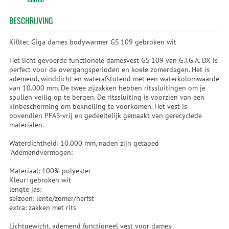
BESCHRIJVING
Killtec Giga dames bodywarmer GS 109 gebroken wit
Het licht gevoerde functionele damesvest GS 109 van G.I.G.A. DX is
perfect voor de overgangsperioden en koele zomerdagen. Het is
ademend, winddicht en waterafstotend met een waterkolomwaarde
van 10.000 mm. De twee zijzakken hebben ritssluitingen om je
spullen veilig op te bergen. De ritssluiting is voorzien van een
kinbescherming om beknelling te voorkomen. Het vest is
bovendien PFAS-vrij en gedeeltelijk gemaakt van gerecyclede
materialen.
Waterdichtheid: 10.000 mm, naden zijn getaped
"Ademendvermogen:
"
Materiaal: 100% polyester
Kleur: gebroken wit
lengte jas:
seizoen: lente/zomer/herfst
extra: zakken met rits
Lichtgewicht, ademend functioneel vest voor dames